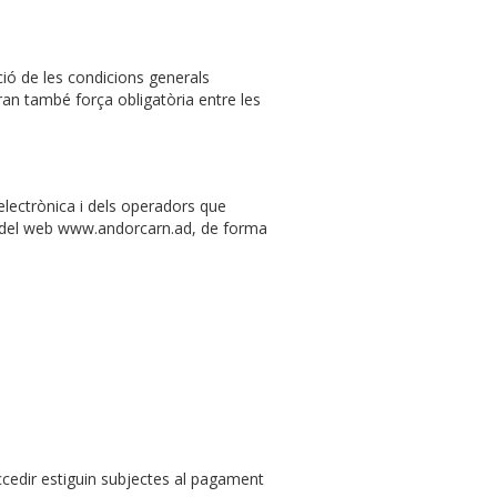
ió de les condicions generals
iran també força obligatòria entre les
 electrònica i dels operadors que
S del web www.andorcarn.ad, de forma
 accedir estiguin subjectes al pagament