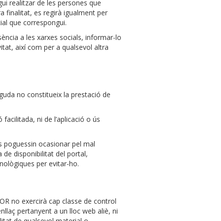
i realitzar de les persones que
 finalitat, es regirà igualment per
cial que correspongui.
ncia a les xarxes socials, informar-lo
tat, així com per a qualsevol altra
uda no constitueix la prestació de
cilitada, ni de l’aplicació o ús
es poguessin ocasionar pel mal
e disponibilitat del portal,
nològiques per evitar-ho.
DOR no exercirà cap classe de control
llaç pertanyent a un lloc web aliè, ni
alitat de qualsevol material o