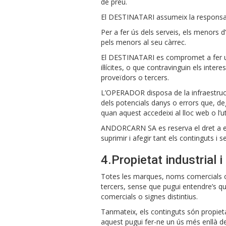
de preu.
El DESTINATARI assumeix la responsabil
Per a fer ús dels serveis, els menors 
pels menors al seu càrrec.
El DESTINATARI es compromet a fer un ú
il·lícites, o que contravinguin els int
proveïdors o tercers.
L’OPERADOR disposa de la infraestructu
dels potencials danys o errors que, d
quan aquest accedeixi al lloc web o l’util
ANDORCARN SA es reserva el dret a efe
suprimir i afegir tant els continguts i
4.Propietat industrial i 
Totes les marques, noms comercials o 
tercers, sense que pugui entendre’s qu
comercials o signes distintius.
Tanmateix, els continguts són propiet
aquest pugui fer-ne un ús més enllà de 