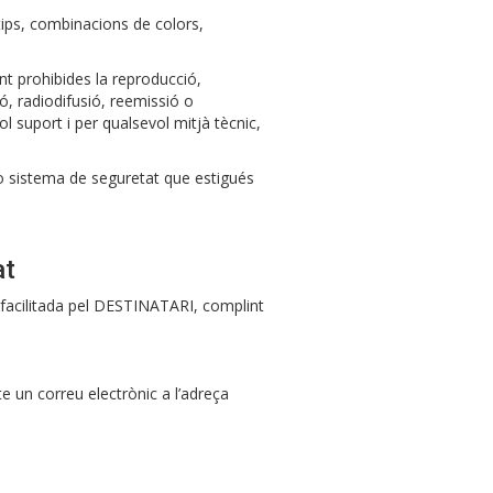
otips, combinacions de colors,
nt prohibides la reproducció,
ó, radiodifusió, reemissió o
l suport i per qualsevol mitjà tècnic,
 o sistema de seguretat que estigués
at
 facilitada pel DESTINATARI, complint
te un correu electrònic a l’adreça