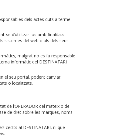
 responsables dels actes duts a terme
-se d’utilitzar-los amb finalitats
als sistemes del web o als dels seus
formàtics, malgrat no es fa responsable
sistema informàtic del DESTINATARI
 el seu portal, podent canviar,
ts o localitzats.
ietat de l’OPERADOR del mateix o de
lasse de dret sobre les marques, noms
e’s cedits al DESTINATARI, ni que
is.