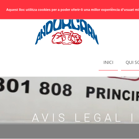
info@andorcarn.ad
+376
801 808
Aquest lloc utilitza cookies per a poder oferir-li una millor experiència d’usuari 
INICI
QUI 
AVIS LEGAL 