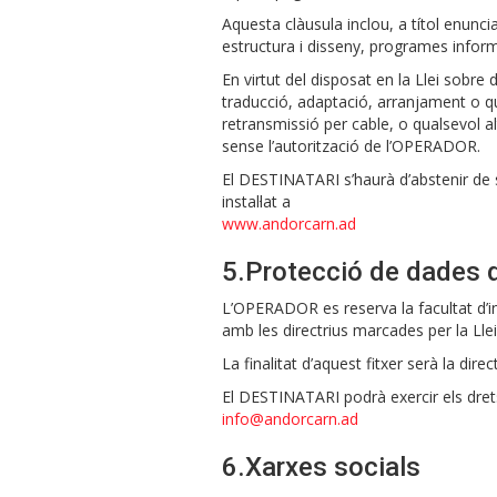
Aquesta clàusula inclou, a títol enunci
estructura i disseny, programes inform
En virtut del disposat en la Llei sobre
traducció, adaptació, arranjament o qua
retransmissió per cable, o qualsevol al
sense l’autorització de l’OPERADOR.
El DESTINATARI s’haurà d’abstenir de s
instal·lat a
www.andorcarn.ad
5.Protecció de dades de
L’OPERADOR es reserva la facultat d’i
amb les directrius marcades per la Lle
La finalitat d’aquest fitxer serà la dir
El DESTINATARI podrà exercir els drets d
info@andorcarn.ad
6.Xarxes socials