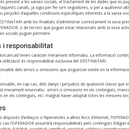
present a les xarxes socials, el tractament de les dades que es pugu
ests canals, ja sigui per fer-se’n seguidores, o per a qualsevol altra
s perjudici d’aquelles condicions específiques inherents a la xarxa so
TINATARI amb les finalitats d’administrar correctament la seva presè
OPERADOR, o de tercers que puguin estar relacionats amb la seva activi
xes socials puguin permetre.
 i responsabilitat
orcarn.ad tenen caràcter merament informatiu. La informació conting
va utilització és responsabilitat exclusiva del DESTINATARI.
ble dels errors o omissions que poguessin existir en la informació fa
.
sable, en cap cas, dels danys i perjudicis de qualsevol classe que 
ítol merament enunciatiu: errors o omissions en els continguts, manca d
s en els continguts, etc. malgrat haver adoptat totes les mesures tec
es
 disposés d’enllaços o hipervincles a altres llocs d’Internet, l’OPERA
ap cas l’OPERADOR assumirà responsabilitats pels continguts d’algun en
ualitat, fiabilitat, exactitud, amplitud, veracitat, validesa i constitucion