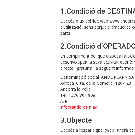
1.Condició de DESTIN
L’accés o ús del lloc web www.andorcar
d’utilització, sens perjudici d’aquelle
parts.
2.Condició d’OPERAD
En compliment del que disposa l’article
desenvolupen la seva activitat econò
directa i gratuïta, la següent informa
Denominació social: ANDORCARN SA
Adreça: Crta. de la Comella, 126-128
Andorra la Vella
Tel. +376 801 808
A/e:
info@andorcarn.ad
3.Objecte
L’accés a l’espai digital (web) tindrà 