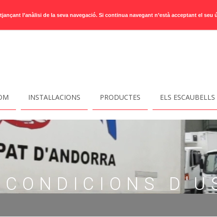
mitjançant l’anàlisi de la seva navegació. Si continua navegant n’està acceptant el seu 
SOM
INSTAL·LACIONS
PRODUCTES
ELS ESCAUBELLS
I CONDICIONS D'U