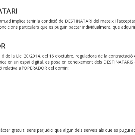
ATARI
n.ad implica tenir la condició de DESTINATARI del mateix i l’acceptac
s condicions particulars que es puguin pactar individualment, que adquir
OR
 6 de la Llei 20/2014, del 16 d’octubre, reguladora de la contractació
mica en un espai digital, es posa en coneixement dels DESTINATARI
ció relativa a l’OPERADOR del domini:
caràcter gratuït, sens perjudici que algun dels serveis als que es pugui