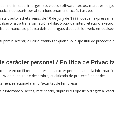
atiu i no limitatiu: imatges, so, vídeo, software, textos, marques, log
àtics necessaris per al seu funcionament, accés i ús, etc.
 drets d’autor i drets veïns, de 10 de juny de 1999, queden expressame
lsevol altra transformació, exhibició pública, interpretació o execuci
tra comunicació pública dels continguts d’aquest lloc web, en qualsevo
uprimir, alterar, eludir o manipular qualsevol dispositiu de protecció
 caràcter personal / Política de Privacit
ncloure en un fitxer de dades de caràcter personal aquella informació
i 15/2003, de 18 de desembre, qualificada de protecció de dades.
ectament relacionada amb l’activitat de l’empresa.
’informació, accés, rectificació, supressió i oposició dirigint a l’efec