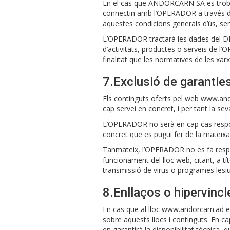
En el cas que ANDORCARN SA es trobés 
connectin amb l’OPERADOR a través d’aqu
aquestes condicions generals d’ús, sen
L’OPERADOR tractarà les dades del DES
d’activitats, productes o serveis de l’
finalitat que les normatives de les xar
7.Exclusió de garanties
Els continguts oferts pel web www.and
cap servei en concret, i per tant la se
L’OPERADOR no serà en cap cas responsa
concret que es pugui fer de la mateixa
Tanmateix, l’OPERADOR no es fa respon
funcionament del lloc web, citant, a t
transmissió de virus o programes lesiu
8.Enllaços o hipervincl
En cas que al lloc www.andorcarn.ad es
sobre aquests llocs i continguts. En c
en garantirà la disponibilitat tècnica, q