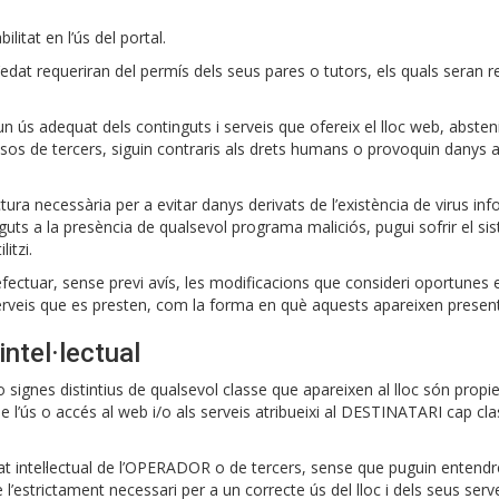
itat en l’ús del portal.
d’edat requeriran del permís dels seus pares o tutors, els quals seran
s adequat dels continguts i serveis que ofereix el lloc web, abstenint
eressos de tercers, siguin contraris als drets humans o provoquin danys 
ra necessària per a evitar danys derivats de l’existència de virus in
eguts a la presència de qualsevol programa maliciós, pugui sofrir el 
itzi.
ctuar, sense previ avís, les modificacions que consideri oportunes en
 serveis que es presten, com la forma en què aquests apareixen presenta
intel·lectual
signes distintius de qualsevol classe que apareixen al lloc són prop
e l’ús o accés al web i/o als serveis atribueixi al DESTINATARI cap c
at intel·lectual de l’OPERADOR o de tercers, sense que puguin entendr
l’estrictament necessari per a un correcte ús del lloc i dels seus serve